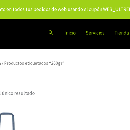
to en todos tus pedidos de web usando el cupón WEB_ULTRE
Buscar
Inicio
Servicios
Tienda
a
/ Productos etiquetados “260gr”
 único resultado