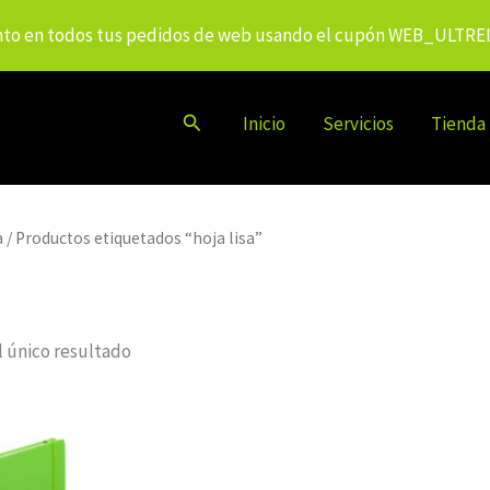
to en todos tus pedidos de web usando el cupón WEB_ULTRE
Buscar
Inicio
Servicios
Tienda
a
/ Productos etiquetados “hoja lisa”
 único resultado