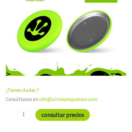
alfiler
44
mm
Ø
cantidad
¿Tienes dudas ?
Consúltanos en
info@ultreiaimpresion.com
consultar precios