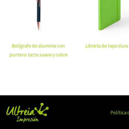
Bolígrafo de aluminio con
Libreta de tapa dura
puntero tacto suave y cobre
Política 