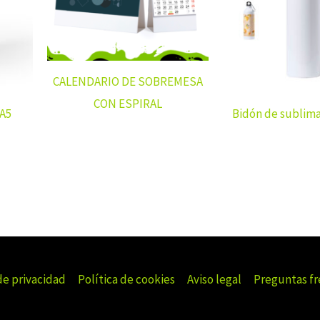
CALENDARIO DE SOBREMESA
CON ESPIRAL
 A5
Bidón de sublim
de privacidad
Política de cookies
Aviso legal
Preguntas f