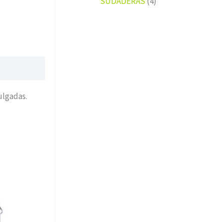
SUDADERAS
4
ulgadas.