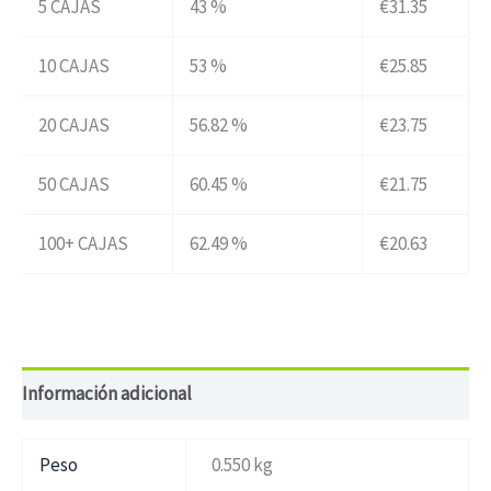
5 CAJAS
43 %
€
31.35
10 CAJAS
53 %
€
25.85
20 CAJAS
56.82 %
€
23.75
50 CAJAS
60.45 %
€
21.75
100+ CAJAS
62.49 %
€
20.63
Información adicional
Peso
0.550 kg