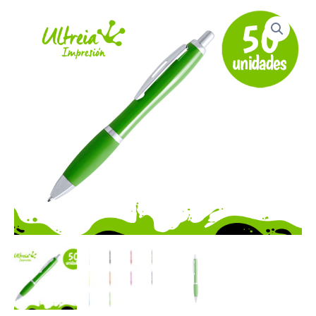
Bolígrafo
Clexton
impreso
todo
color
(50
Unidades)
cantidad