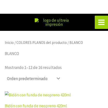
Ir
al
Mai
contenido
Men
Inicio
/ COLORES PLANOS del producto / BLANCO
BLANCO
Mostrando 1–12 de 16 resultados
Bidón con funda de neopreno 420ml