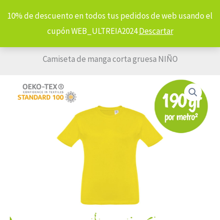
Ir
10% de descuento en todos tus pedidos de web usando el
al
cupón WEB_ULTREIA2024
Descartar
contenido
Inicio
Tienda
Productos
TEXTIL
Camiseta de manga corta gruesa NIÑO
Camiseta
de
manga
corta
gruesa
NIÑO
cantidad